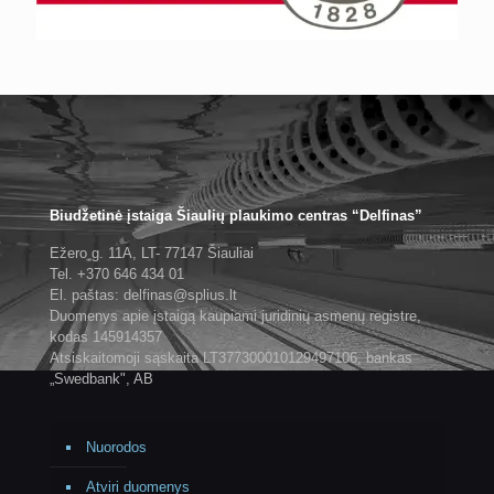
Biudžetinė įstaiga Šiaulių plaukimo centras “Delfinas”
Ežero g. 11A, LT- 77147 Šiauliai
Tel. +370 646 434 01
El. paštas: delfinas@splius.lt
Duomenys apie įstaigą kaupiami juridinių asmenų registre,
kodas 145914357
Atsiskaitomoji sąskaita LT377300010129497106, bankas
„Swedbank", AB
Nuorodos
Atviri duomenys