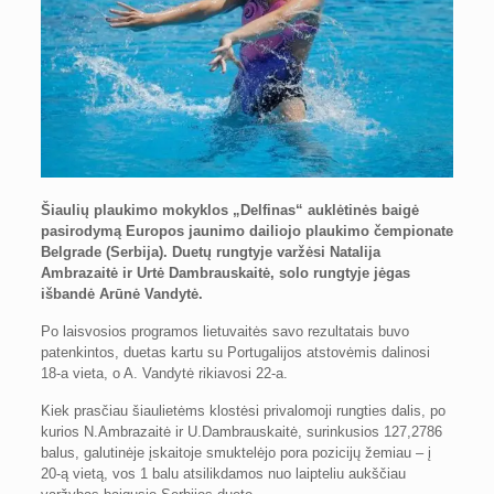
Šiaulių plaukimo mokyklos „Delfinas“ auklėtinės baigė
pasirodymą Europos jaunimo dailiojo plaukimo čempionate
Belgrade (Serbija). Duetų rungtyje varžėsi Natalija
Ambrazaitė ir Urtė Dambrauskaitė, solo rungtyje jėgas
išbandė Arūnė Vandytė.
Po laisvosios programos lietuvaitės savo rezultatais buvo
patenkintos, duetas kartu su Portugalijos atstovėmis dalinosi
18-a vieta, o A. Vandytė rikiavosi 22-a.
Kiek prasčiau šiaulietėms klostėsi privalomoji rungties dalis, po
kurios N.Ambrazaitė ir U.Dambrauskaitė, surinkusios 127,2786
balus, galutinėje įskaitoje smuktelėjo pora pozicijų žemiau – į
20-ą vietą, vos 1 balu atsilikdamos nuo laipteliu aukščiau