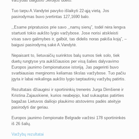
varžybas baigusio Serbijos dueto.
Tuo tarpu A.Vandytei pavyko išlaikyti 22-ąją vietą. Jos
pasirodymas buvo įvertintas 127,1690 balo.
,,Esame pripratusios prie savo ,,namų sienų”, todėl nėra lengva
startuoti tokio aukšto lygio varžybose. Jose norisi atskleisti
visas savo galimybes ir, galbūt, tas didelis noras pakiša koją”, –
baigusi pasirodymą sakė A.Vandytė.
Nepaisant to, lietuvaičių surinktos balų sumos tiek solo, tiek
duetų rungtyse yra aukščiausios per visą šalies dalyvavimo
Europos jaunimo čempionatuose istoriją. Jas pagerinti buvo
svarbiausias merginoms keliamas tikslas varžybose. Tuo pačiu
įgyta ir labai reikalinga aukšto lygio tarptautinių varžybų patirtis.
Rezultatais džiaugėsi ir sportininkių trenerės Jurga Dimšienė ir
Kristina Zajauskienė, kurios neabejojo, kad sukauptas patirties
bagažas Lietuvos dailiojo plaukimo atstovėms padės ateityje
pasirodyti dar geriau.
Europos jaunimo čempionate Belgrade varžėsi 178 sportininkės
iš 26 šalių.
Varžybų rezultatai