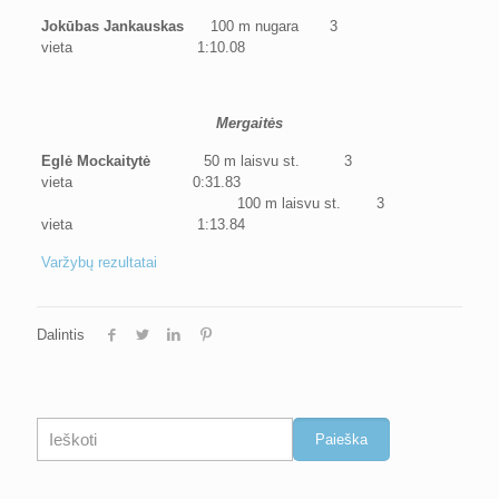
Jokūbas Jankauskas
100 m nugara 3
vieta 1:10.08
Mergaitės
Eglė Mockaitytė
50 m laisvu st. 3
vieta 0:31.83
100 m laisvu st. 3
vieta 1:13.84
Varžybų rezultatai
Dalintis
Paieška
Paieška