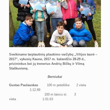
Sveikiname tarptautinių plaukimo varžybų „Vilijos taurė –
2017“,
vykusių Kaune, 2017 m. balandžio 28-29 d.,
prizininkus bei jų trenerius Andrių Bičkų ir Vilmą
Staškuvienę.
Berniukai
Gustas Paulauskas
100 m peteliške 2 vieta
1:12.89
100 m laisvu st. 3
vieta 1:01.63