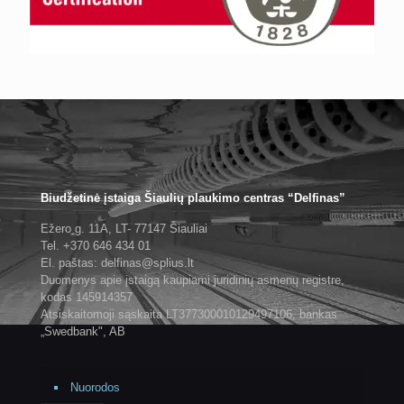
Biudžetinė įstaiga Šiaulių plaukimo centras “Delfinas”
Ežero g. 11A, LT- 77147 Šiauliai
Tel. +370 646 434 01
El. paštas: delfinas@splius.lt
Duomenys apie įstaigą kaupiami juridinių asmenų registre,
kodas 145914357
Atsiskaitomoji sąskaita LT377300010129497106, bankas
„Swedbank", AB
Nuorodos