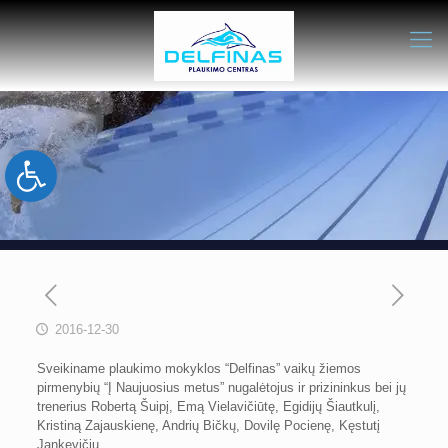
Open toolbar
2016-12-30
Sveikiname plaukimo mokyklos “Delfinas” vaikų žiemos
pirmenybių “Į Naujuosius metus” nugalėtojus ir prizininkus bei jų
trenerius Robertą Šuipį, Emą Vielavičiūtę, Egidijų Šiautkulį,
Kristiną Zajauskienę, Andrių Bičkų, Dovilę Pocienę, Kęstutį
Jankevičių.