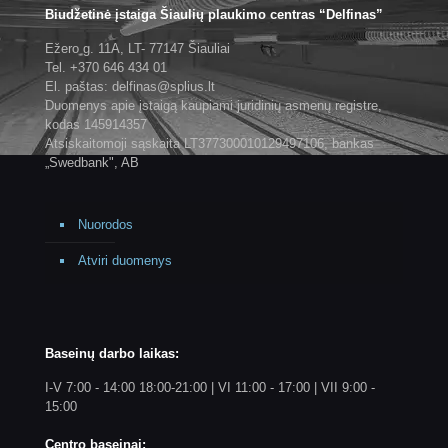
Biudžetinė įstaiga Šiaulių plaukimo centras “Delfinas”
Ežero g. 11A, LT- 77147 Šiauliai
Tel. +370 646 434 01
El. paštas: delfinas@splius.lt
Duomenys apie įstaigą kaupiami juridinių asmenų registre,
kodas 145914357
Atsiskaitomoji sąskaita LT377300010129497106, bankas
„Swedbank", AB
Nuorodos
Atviri duomenys
Baseinų darbo laikas:
I-V 7:00 - 14:00 18:00-21:00 | VI 11:00 - 17:00 | VII 9:00 -
15:00
Centro baseinai: