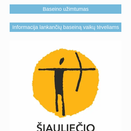
Baseino užimtumas
Informacija lankančių baseiną vaikų tėveliams