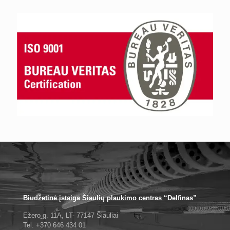
Biudžetinė įstaiga Šiaulių plaukimo centras “Delfinas”
Ežero g. 11A, LT- 77147 Šiauliai
Tel. +370 646 434 01