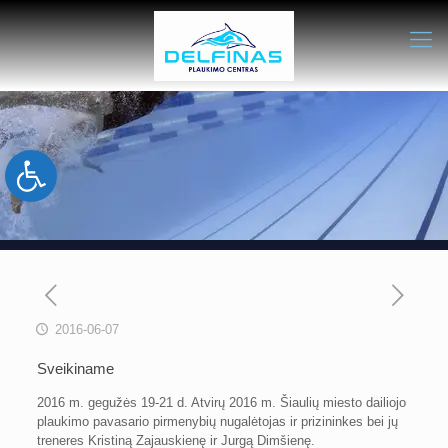
Open toolbar
2016-06-07
Sveikiname
2016 m. gegužės 19-21 d. Atvirų 2016 m. Šiaulių miesto dailiojo
plaukimo pavasario pirmenybių nugalėtojas ir prizininkes bei jų
treneres Kristiną Zajauskienę ir Jurgą Dimšienę.