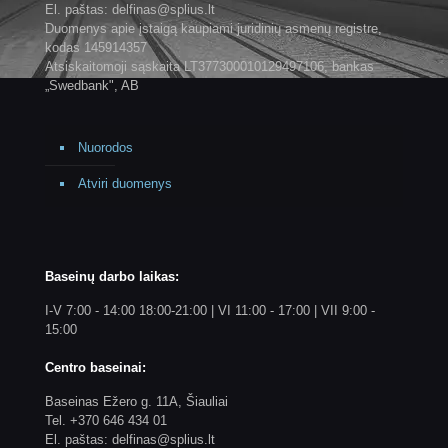
El. paštas: delfinas@splius.lt
Duomenys apie įstaigą kaupiami juridinių asmenų registre,
kodas 145914357
Atsiskaitomoji sąskaita LT377300010129497106, bankas
„Swedbank", AB
Nuorodos
Atviri duomenys
Baseinų darbo laikas:
I-V 7:00 - 14:00 18:00-21:00 | VI 11:00 - 17:00 | VII 9:00 -
15:00
Centro baseinai:
Baseinas Ežero g. 11A, Šiauliai
Tel. +370 646 434 01
El. paštas: delfinas@splius.lt