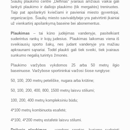
Šiaulių plaukimo centre „Delfinas“ įvairaus amžiaus vaikai gali
lankyti plaukimo ir dailiojo plaukimo (tik mergaitės) treniruotes.
Taip pat apsilankyti kviečiami ir pavieniai miesto gyventojai,
organizacijos. Šiaulių miesto savivaldybėje yra patvirtinti įkainiai
už vienkartinį apsilankymą baseine bei abonementus.
Plaukimas
– tai kūno judėjimas vandenyje, pasitelkiant
suderintus rankų ir kojų judesius. Plaukimas laikomas viena iš
sveikiausių sporto šakų, nes judant vandenyje yra mažiau
apkraunami sąnariai. Todėl plaukti gali tiek sveiki, tiek įvairaus
sunkumo negalią turintys žmonės.
Plaukimo varžybos vykdomos 25 arba 50 metrų ilgio
baseinuose. Varžybose sportininkai varžosi šiose rungtyse:
50, 100, 200 metrų peteliške, nugara arba krūtine;
50, 100, 200, 400, 800, 1500 metrų laisvu stiliumi;
100, 200, 400 metrų kompleksiniu būdu;
4*100 metrų kombinuota esafetė;
4*100, 4*200 metrų estafetė laisvu stilumi.
Dailusis plaukimas
– vandens sportas, kuriame suderinti