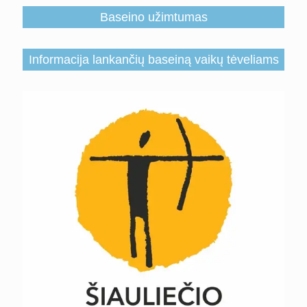
Baseino užimtumas
Informacija lankančių baseiną vaikų tėveliams