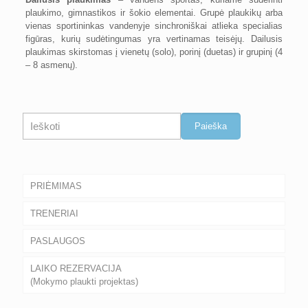
plaukimo, gimnastikos ir šokio elementai. Grupė plaukikų arba
vienas sportininkas vandenyje sinchroniškai atlieka specialias
figūras, kurių sudėtingumas yra vertinamas teisėjų. Dailusis
plaukimas skirstomas į vienetų (solo), porinį (duetas) ir grupinį (4
– 8 asmenų).
Paieška
Paieška
PRIĖMIMAS
TRENERIAI
PASLAUGOS
LAIKO REZERVACIJA
(Mokymo plaukti projektas)