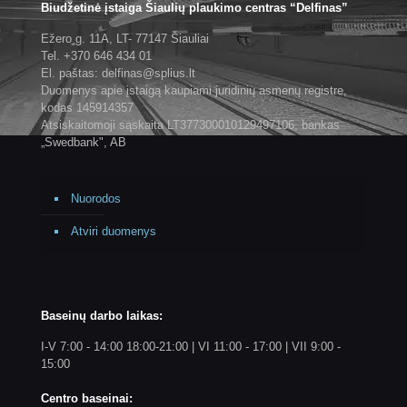
Biudžetinė įstaiga Šiaulių plaukimo centras “Delfinas”
Ežero g. 11A, LT- 77147 Šiauliai
Tel. +370 646 434 01
El. paštas: delfinas@splius.lt
Duomenys apie įstaigą kaupiami juridinių asmenų registre,
kodas 145914357
Atsiskaitomoji sąskaita LT377300010129497106, bankas
„Swedbank", AB
Nuorodos
Atviri duomenys
Baseinų darbo laikas:
I-V 7:00 - 14:00 18:00-21:00 | VI 11:00 - 17:00 | VII 9:00 -
15:00
Centro baseinai: