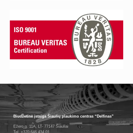
Biudžetinė įstaiga Šiaulių plaukimo centras “Delfinas”
Ežero g. 11A, LT- 77147 Šiauliai
Tel. +370 646 434 01