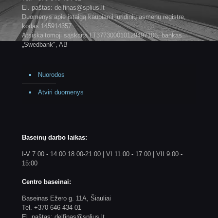
El. paštas: delfinas@splius.lt
Duomenys apie įstaigą kaupiami juridinių asmenų registre,
kodas 145914357
Atsiskaitomoji sąskaita LT377300010129497106, bankas
„Swedbank", AB
Nuorodos
Atviri duomenys
Baseinų darbo laikas:
I-V 7:00 - 14:00 18:00-21:00 | VI 11:00 - 17:00 | VII 9:00 -
15:00
Centro baseinai:
Baseinas Ežero g. 11A, Šiauliai
Tel. +370 646 434 01
El. paštas: delfinas@splius.lt